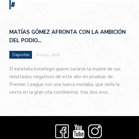
#
MATÍAS GÓMEZ AFRONTA CON LA AMBICIÓN
DEL PODIO…
Deportes
9 mayo, 2018
El karateka bolañego quiere sacarse la espina de sus
resultados negativos de este año en pruebas de
Premier League con una nueva medalla, que sería la
sexta en la gran cita continental, tras dos oros,…