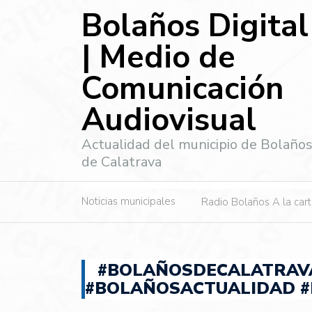
Bolaños Digital
| Medio de
Comunicación
Audiovisual
Actualidad del municipio de Bolaño
de Calatrava
Noticias municipales
Radio Bolaños A la car
#BOLAÑOSDECALATRAVA
#BOLAÑOSACTUALIDAD #