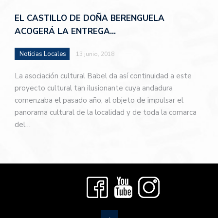
EL CASTILLO DE DOÑA BERENGUELA
ACOGERÁ LA ENTREGA…
Noticias Locales
13 junio, 2018
La asociación cultural Babel da así continuidad a este
proyecto cultural tan ilusionante cuya andadura
comenzaba el pasado año, al objeto de impulsar el
panorama cultural de la localidad y de toda la comarca
del…