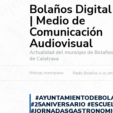
Bolaños Digital
| Medio de
Comunicación
Audiovisual
Actualidad del municipio de Bolaño
de Calatrava
Noticias municipales
Radio Bolaños A la car
#AYUNTAMIENTODEBOL
#25ANIVERSARIO #ESCU
#JORNADASGASTRONOMI