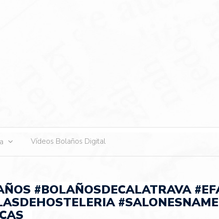
s
Vídeos Bolaños Digital
ta
AÑOS #BOLAÑOSDECALATRAVA #EF
ELASDEHOSTELERIA #SALONESNAM
CAS