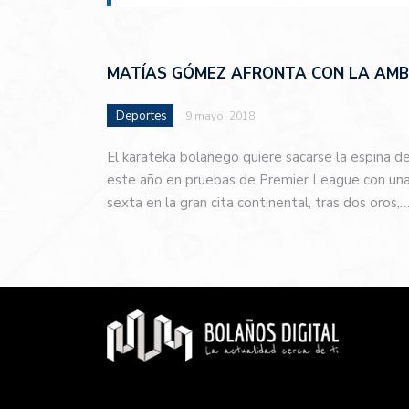
MATÍAS GÓMEZ AFRONTA CON LA AMBI
Deportes
9 mayo, 2018
El karateka bolañego quiere sacarse la espina d
este año en pruebas de Premier League con una 
sexta en la gran cita continental, tras dos oros,