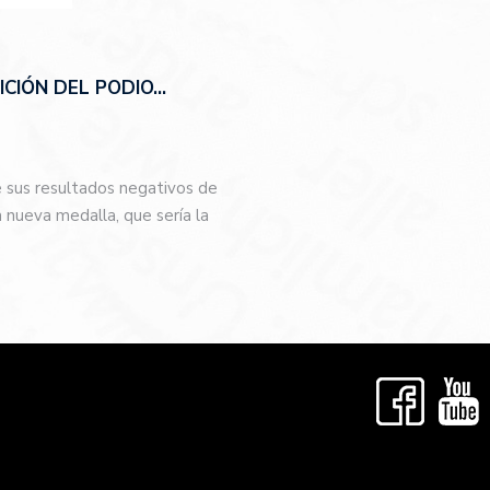
CIÓN DEL PODIO…
e sus resultados negativos de
nueva medalla, que sería la
…