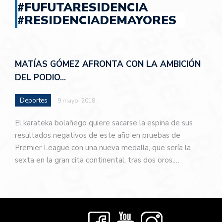
#FUFUTARESIDENCIA
#RESIDENCIADEMAYORES
MATÍAS GÓMEZ AFRONTA CON LA AMBICIÓN
DEL PODIO…
Deportes
9 mayo, 2018
El karateka bolañego quiere sacarse la espina de sus
resultados negativos de este año en pruebas de
Premier League con una nueva medalla, que sería la
sexta en la gran cita continental, tras dos oros,…