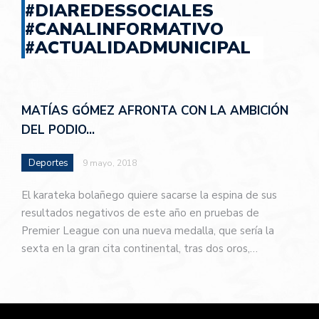
#DIAREDESSOCIALES
#CANALINFORMATIVO
#ACTUALIDADMUNICIPAL
MATÍAS GÓMEZ AFRONTA CON LA AMBICIÓN
DEL PODIO…
Deportes
9 mayo, 2018
El karateka bolañego quiere sacarse la espina de sus
resultados negativos de este año en pruebas de
Premier League con una nueva medalla, que sería la
sexta en la gran cita continental, tras dos oros,…