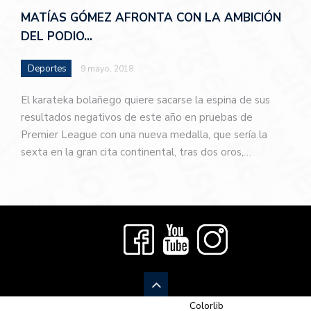
MATÍAS GÓMEZ AFRONTA CON LA AMBICIÓN
DEL PODIO…
Deportes
9 mayo, 2018
El karateka bolañego quiere sacarse la espina de sus
resultados negativos de este año en pruebas de
Premier League con una nueva medalla, que sería la
sexta en la gran cita continental, tras dos oros,…
© 2026 Newspaper-X, un tema de
Colorlib