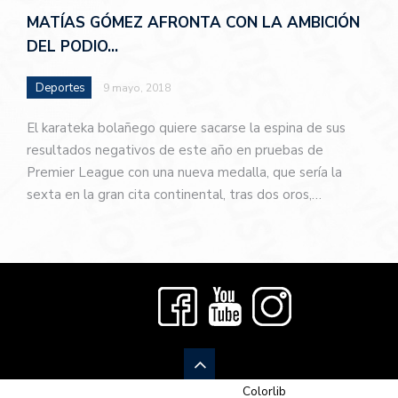
MATÍAS GÓMEZ AFRONTA CON LA AMBICIÓN
DEL PODIO…
Deportes
9 mayo, 2018
El karateka bolañego quiere sacarse la espina de sus
resultados negativos de este año en pruebas de
Premier League con una nueva medalla, que sería la
sexta en la gran cita continental, tras dos oros,…
© 2026 Newspaper-X, un tema de
Colorlib