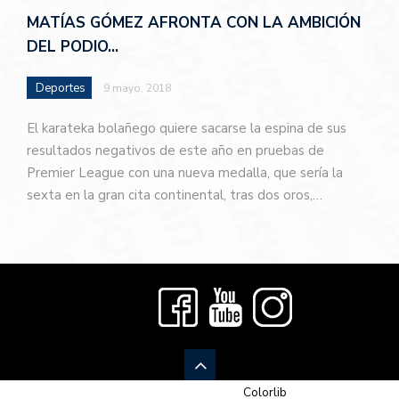
MATÍAS GÓMEZ AFRONTA CON LA AMBICIÓN
DEL PODIO…
Deportes
9 mayo, 2018
El karateka bolañego quiere sacarse la espina de sus
resultados negativos de este año en pruebas de
Premier League con una nueva medalla, que sería la
sexta en la gran cita continental, tras dos oros,…
© 2026 Newspaper-X, un tema de
Colorlib