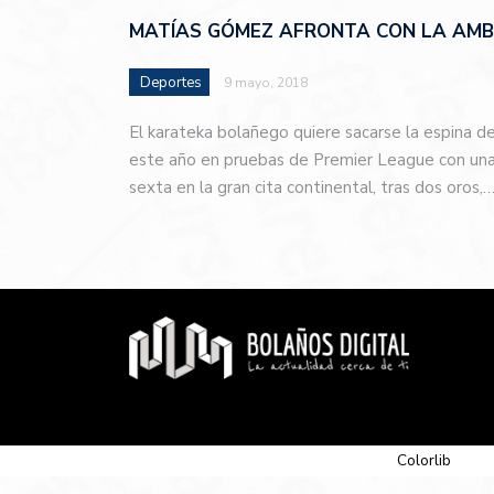
MATÍAS GÓMEZ AFRONTA CON LA AMBI
Deportes
9 mayo, 2018
El karateka bolañego quiere sacarse la espina d
este año en pruebas de Premier League con una 
sexta en la gran cita continental, tras dos oros,
© 2026 Newspaper-X, un tema de
Colorlib