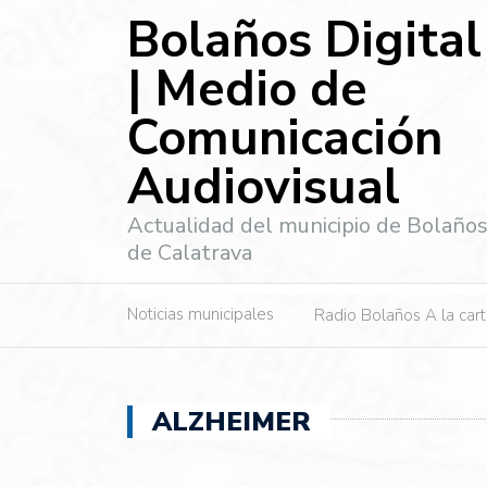
Bolaños Digital
| Medio de
Comunicación
Audiovisual
Actualidad del municipio de Bolaño
de Calatrava
Noticias municipales
Radio Bolaños A la car
ALZHEIMER