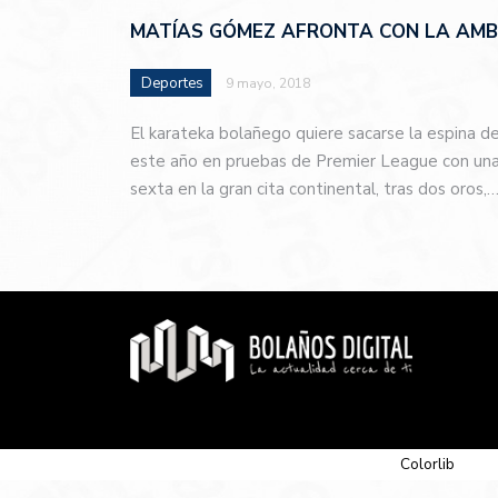
MATÍAS GÓMEZ AFRONTA CON LA AMBI
Deportes
9 mayo, 2018
El karateka bolañego quiere sacarse la espina d
este año en pruebas de Premier League con una 
sexta en la gran cita continental, tras dos oros,
© 2026 Newspaper-X, un tema de
Colorlib