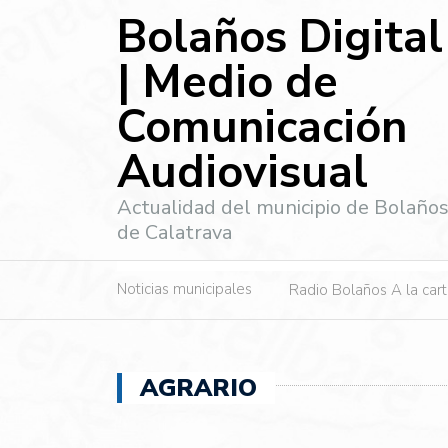
Bolaños Digital
| Medio de
Comunicación
Audiovisual
Actualidad del municipio de Bolaño
de Calatrava
Noticias municipales
Radio Bolaños A la car
AGRARIO