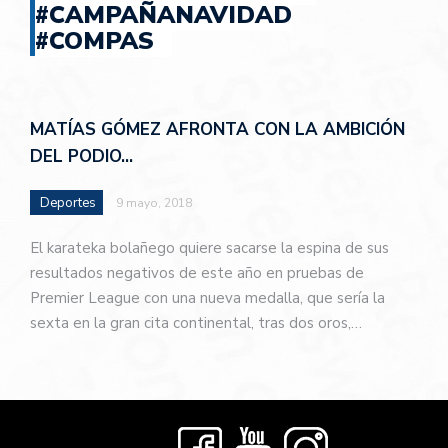
#CAMPAÑANAVIDAD
#COMPAS
MATÍAS GÓMEZ AFRONTA CON LA AMBICIÓN
DEL PODIO…
Deportes
9 mayo, 2018
El karateka bolañego quiere sacarse la espina de sus
resultados negativos de este año en pruebas de
Premier League con una nueva medalla, que sería la
sexta en la gran cita continental, tras dos oros,…