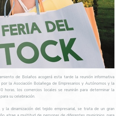
miento de Bolaños acogerá esta tarde la reunión informativa
da por la Asociación Bolañega de Empresarios y Autónomos y la
0 horas, los comercios locales se reunirán para determinar la
 para su celebración.
 y la dinamización del tejido empresarial, se trata de un gran
o atrae a multitud de personas de diferentes municipios, para