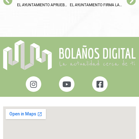
EL AYUNTAMIENTO APRUEBA UNA MOCIÓN DE URGENCIA INSTANDO AL GOBIERNO A NO MODIFICAR LA LEY DE SEGURIDAD CIUDADANA
EL AYUNTAMIENTO FIRMA LA RENOVACIÓN DE LOS CONVENIOS DE SUBVENCIONES CON ENTIDADES DEPORTIVAS