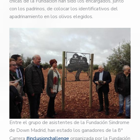
chicas de la Fundación han sido los encargados, junto
con los padrinos, de colocar los identificativos del
apadrinamiento en los olivos elegidos.
Entre el grupo de asistentes de la Fundación Sindrome
de Down Madrid, han estado los ganadores de la 8ª
Carrera
#inclusionchallenge
organizada por la Fundación