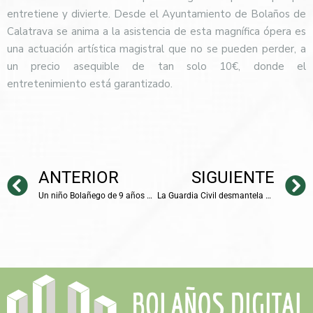
entretiene y divierte. Desde el Ayuntamiento de Bolaños de
Calatrava se anima a la asistencia de esta magnífica ópera es
una actuación artística magistral que no se pueden perder, a
un precio asequible de tan solo 10€, donde el
entretenimiento está garantizado.
ANTERIOR
SIGUIENTE
Un niño Bolañego de 9 años David Bautista, se lleva el 2º Puesto en el 40 concurso de Ornitologíco de Alcázar de San Juan , con su canario raza española “Rolito”, gano en la sección de postura
La Guardia Civil desmantela un punto de venta de drogas en Bolaños de Calatrava con casi 1,2 kilos de estupefacientes