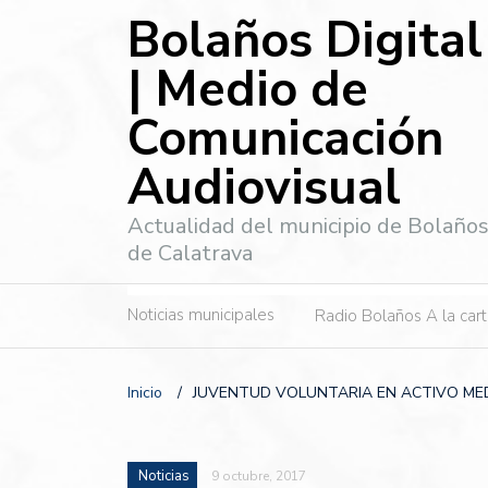
Bolaños Digital
| Medio de
Comunicación
Audiovisual
Actualidad del municipio de Bolaño
de Calatrava
Noticias municipales
Radio Bolaños A la car
Inicio
/
JUVENTUD VOLUNTARIA EN ACTIVO MED
Noticias
9 octubre, 2017