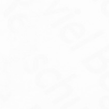
ABEA RECONOCE EN SU VII…
RUTA NOCTURNA POR EL
RECUERDO…