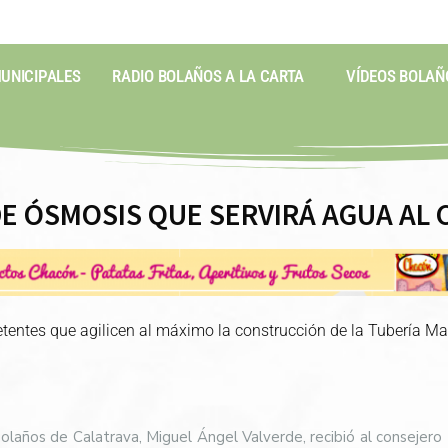
MUNICIPALES
RADIO BOLAÑOS A LA CARTA
VÍDEOS BOLAÑ
E ÓSMOSIS QUE SERVIRÁ AGUA AL
petentes que agilicen al máximo la construcción de la Tubería M
olaños de Calatrava, Miguel Ángel Valverde, recibió al consejero