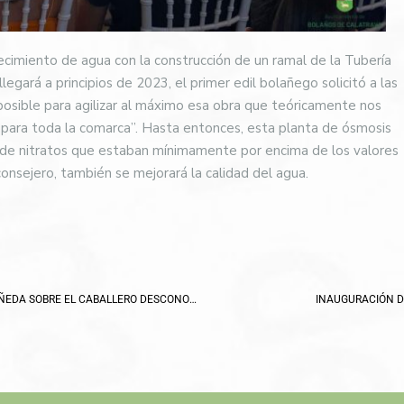
tecimiento de agua con la construcción de un ramal de la Tubería
egará a principios de 2023, el primer edil bolañego solicitó a las
posible para agilizar al máximo esa obra que teóricamente nos
 para toda la comarca”. Hasta entonces, esta planta de ósmosis
s de nitratos que estaban mínimamente por encima de los valores
onsejero, también se mejorará la calidad del agua.
PRESENTADO EL NUEVO LIBRO DE JOSÉ MANUEL PAÑEDA SOBRE EL CABALLERO DESCONOCIDO DE LA ORDEN DE CALATRAVA
INAUGURACIÓN D