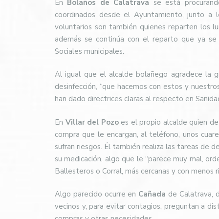
En
Bolaños de Calatrava
se está procurand
coordinados desde el Ayuntamiento, junto a los
voluntarios son también quienes reparten los l
además se continúa con el reparto que ya se h
Sociales municipales.
Al igual que el alcalde bolañego agradece la g
desinfección, “que hacemos con estos y nuestr
han dado directrices claras al respecto en Sanida
En
Villar del Pozo
es el propio alcalde quien de
compra que le encargan, al teléfono, unos cuar
sufran riesgos. Él también realiza las tareas de 
su medicación, algo que le “parece muy mal, ord
Ballesteros o Corral, más cercanas y con menos r
Algo parecido ocurre en
Cañada
de Calatrava, 
vecinos y, para evitar contagios, preguntan a di
compras y otras necesidades.