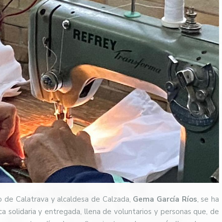
 de Calatrava y alcaldesa de Calzada,
Gema García Ríos
, se ha
 solidaria y entregada, llena de voluntarios y personas que, de