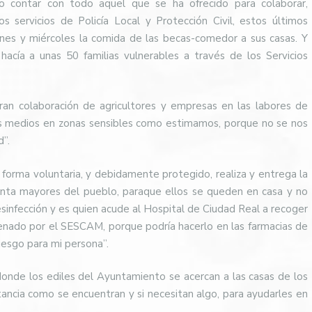
o contar con todo aquel que se ha ofrecido para colaborar,
 servicios de Policía Local y Protección Civil, estos últimos
unes y miércoles la comida de las becas-comedor a sus casas. Y
acía a unas 50 familias vulnerables a través de los Servicios
ran colaboración de agricultores y empresas en las labores de
os medios en zonas sensibles como estimamos, porque no se nos
d”.
 forma voluntaria, y debidamente protegido, realiza y entrega la
enta mayores del pueblo, paraque ellos se queden en casa y no
desinfección y es quien acude al Hospital de Ciudad Real a recoger
enado por el SESCAM, porque podría hacerlo en las farmacias de
iesgo para mi persona”.
donde los ediles del Ayuntamiento se acercan a las casas de los
stancia como se encuentran y si necesitan algo, para ayudarles en