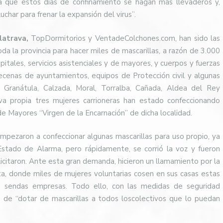
a que estos días de confinamiento se hagan más llevaderos y,
har para frenar la expansión del virus”.
latrava,
TopDormitorios y VentadeColchones.com, han sido las
da la provincia para hacer miles de mascarillas, a razón de 3.000
spitales, servicios asistenciales y de mayores, y cuerpos y fuerzas
ecenas de ayuntamientos, equipos de Protección civil y algunas
s, Granátula, Calzada, Moral, Torralba, Cañada, Aldea del Rey
tiva propia tres mujeres carrioneras han estado confeccionando
 de Mayores “Virgen de la Encarnación” de dicha localidad.
empezaron a confeccionar algunas mascarillas para uso propio, ya
stado de Alarma, pero rápidamente, se corrió la voz y fueron
licitaron. Ante esta gran demanda, hicieron un llamamiento por la
sta, donde miles de mujeres voluntarias cosen en sus casas estas
tan sendas empresas. Todo ello, con las medidas de seguridad
vo de “dotar de mascarillas a todos loscolectivos que lo puedan