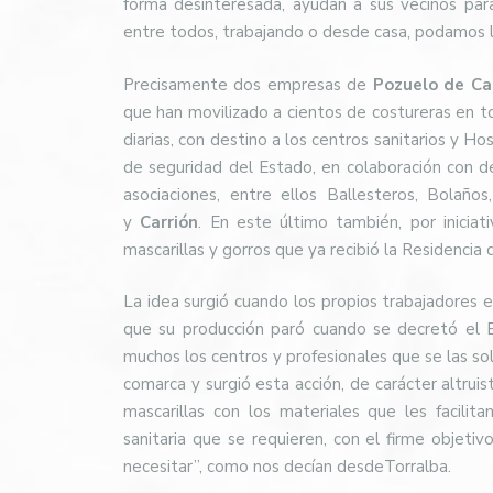
forma desinteresada, ayudan a sus vecinos par
entre todos, trabajando o desde casa, podamos luc
Precisamente dos empresas de
Pozuelo de Ca
que han movilizado a cientos de costureras en to
diarias, con destino a los centros sanitarios y Ho
de seguridad del Estado, en colaboración con d
asociaciones, entre ellos Ballesteros, Bolaño
y
Carrión
. En este último también, por inicia
mascarillas y gorros que ya recibió la Residencia
La idea surgió cuando los propios trabajadores 
que su producción paró cuando se decretó el E
muchos los centros y profesionales que se las so
comarca y surgió esta acción, de carácter altrui
mascarillas con los materiales que les facili
sanitaria que se requieren, con el firme objeti
necesitar”, como nos decían desdeTorralba.