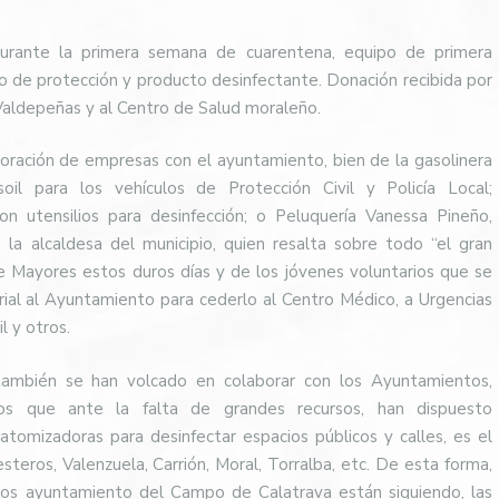
, durante la primera semana de cuarentena, equipo de primera
po de protección y producto desinfectante. Donación recibida por
 Valdepeñas y al Centro de Salud moraleño.
oración de empresas con el ayuntamiento, bien de la gasolinera
il para los vehículos de Protección Civil y Policía Local;
on utensilios para desinfección; o Peluquería Vanessa Pineño,
la alcaldesa del municipio, quien resalta sobre todo “el gran
e Mayores estos duros días y de los jóvenes voluntarios que se
ial al Ayuntamiento para cederlo al Centro Médico, a Urgencias
l y otros.
ambién se han volcado en colaborar con los Ayuntamientos,
s que ante la falta de grandes recursos, han dispuesto
tomizadoras para desinfectar espacios públicos y calles, es el
steros, Valenzuela, Carrión, Moral, Torralba, etc. De esta forma,
 los ayuntamiento del Campo de Calatrava están siguiendo, las