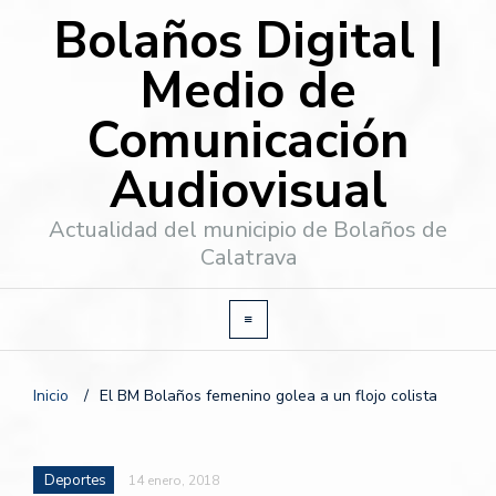
Bolaños Digital |
Medio de
Comunicación
Audiovisual
Actualidad del municipio de Bolaños de
Calatrava
Inicio
/
El BM Bolaños femenino golea a un flojo colista
Deportes
14 enero, 2018