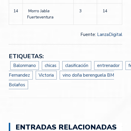
14
Morro Jable
3
14
Fuerteventura
Fuente:
LanzaDigital
ETIQUETAS:
Balonmano
chicas
clasificación
entrenador
f
Fernandez
Victoria
vino doña berenguela BM
Bolaños
ENTRADAS RELACIONADAS