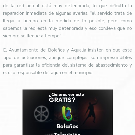
de la red actual está muy deteriorada, lo que dificulta la
reparación inmediata de algunas averías, “el servicio trata de
llegar a tiempo en la medida de lo posible, pero como
sabemos la red está muy deteriorada y eso conlleva que no
siempre se llegue a tiempo”.
El Ayuntamiento de Bolaños y Aqualia insisten en que este
tipo de actuaciones, aunque complejas, son imprescindibles
para garantizar la eficiencia del sistema de abastecimiento y
el uso responsable del agua en el municipio.