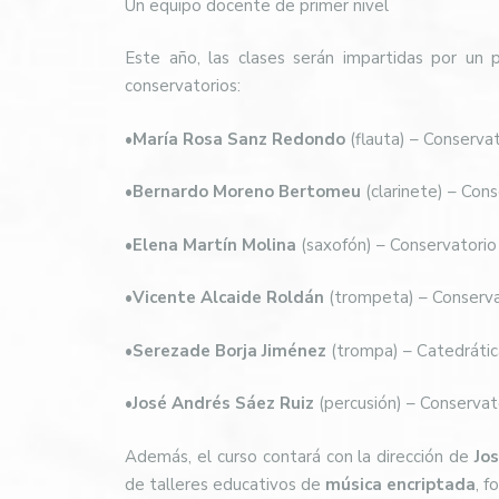
Un equipo docente de primer nivel
Este año, las clases serán impartidas por un
conservatorios:
•
María Rosa Sanz Redondo
(flauta) – Conserva
•
Bernardo Moreno Bertomeu
(clarinete) – Con
•
Elena Martín Molina
(saxofón) – Conservatorio 
•
Vicente Alcaide Roldán
(trompeta) – Conservat
•
Serezade Borja Jiménez
(trompa) – Catedrátic
•
José Andrés Sáez Ruiz
(percusión) – Conservat
Además, el curso contará con la dirección de
Jo
de talleres educativos de
música encriptada
, f