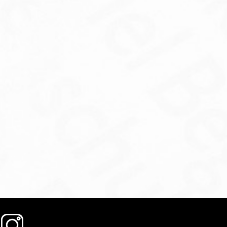
ABEA RECONOCE EN SU VII…
RUTA NOCTURNA POR EL
RECUERDO…