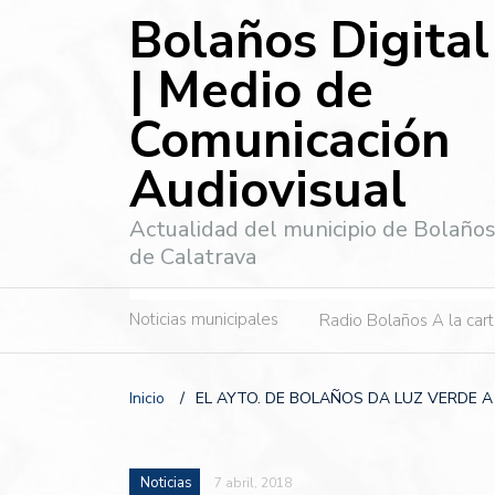
Bolaños Digital
| Medio de
Comunicación
Audiovisual
Actualidad del municipio de Bolaño
de Calatrava
Noticias municipales
Radio Bolaños A la car
Inicio
/
EL AYTO. DE BOLAÑOS DA LUZ VERDE
Noticias
7 abril, 2018