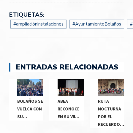
ETIQUETAS:
#ampliacióninstalaciones
#AyuntamientoBolaños
#
ENTRADAS RELACIONADAS
BOLAÑOS SE
ABEA
RUTA
VUELCA CON
RECONOCE
NOCTURNA
SU…
EN SU VII…
POR EL
RECUERDO…