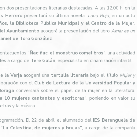
on dos presentaciones literarias destacadas. A las 12:00 h, en la
es Herrero
presentará su última novela,
Luna Roja
, en un acto
s, la Biblioteca Pública Municipal y el Centro de la Mujer
.
del Ayuntamiento
acogerá la presentación del libro
Amar es un
aniel de Toro González
.
cuentacuentos
“Ñac-ñac, el monstruo comelibros”
, una actividad
iles a cargo de
Tere Galán
, especialista en dinamización infantil.
e la Verja
acogerá una
tertulia literaria
bajo el título
Mujer y
aboración con el
Club de Lectura de la Universidad Popular y
Moraga
conversará sobre el papel de la mujer en la literatura.
 10 mujeres cantantes y escritoras”
, poniendo en valor su
etras y la música.
ogramación. El 22 de abril, el alumnado del
IES Berenguela de
a
“La Celestina, de mujeres y brujas”
, a cargo de la compañía