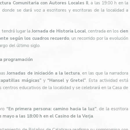
ctura Comunitaria con Autores Locales II
, a las 19:00 h en la
, donde se dará voz a escritores y escritoras de la localidad a
, tendrá lugar la
Jornada de Historia Local
, centrada en los
cien
onte según los cuadros recuerdo
, un recorrido por la evolución
rgo del último siglo.
 la programación
unas
Jornadas de iniciación a la lectura
, en las que la narradora
zapatillas mágicas”
y
“Hansel y Gretel”
. Esta actividad está
s centros educativos de la localidad y se celebrará en la Casa de
bro
“En primera persona: camino hacia la luz”
, de la escritora
e mayo a las 18:00 h en el Casino de la Verja
.
untamiento de Bolaños de Calatrava reafirma su compromiso con