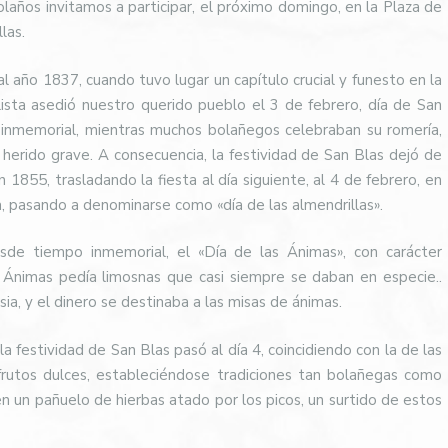
ños invitamos a participar, el próximo domingo, en la Plaza de
llas.
 año 1837, cuando tuvo lugar un capítulo crucial y funesto en la
rlista asedió nuestro querido pueblo el 3 de febrero, día de San
inmemorial, mientras muchos bolañegos celebraban su romería,
erido grave. A consecuencia, la festividad de San Blas dejó de
1855, trasladando la fiesta al día siguiente, al 4 de febrero, en
, pasando a denominarse como «día de las almendrillas».
sde tiempo inmemorial, el «Día de las Ánimas», con carácter
 Ánimas pedía limosnas que casi siempre se daban en especie..
sia, y el dinero se destinaba a las misas de ánimas.
a festividad de San Blas pasó al día 4, coincidiendo con la de las
frutos dulces, estableciéndose tradiciones tan bolañegas como
en un pañuelo de hierbas atado por los picos, un surtido de estos