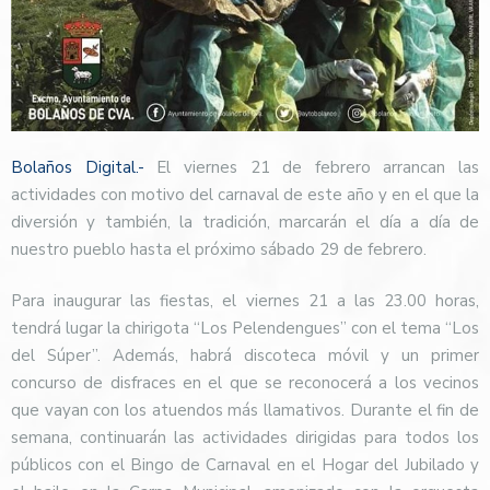
Bolaños Digital.-
El viernes 21 de febrero arrancan las
actividades con motivo del carnaval de este año y en el que la
diversión y también, la tradición, marcarán el día a día de
nuestro pueblo hasta el próximo sábado 29 de febrero.
Para inaugurar las fiestas, el viernes 21 a las 23.00 horas,
tendrá lugar la chirigota “Los Pelendengues” con el tema “Los
del Súper”. Además, habrá discoteca móvil y un primer
concurso de disfraces en el que se reconocerá a los vecinos
que vayan con los atuendos más llamativos. Durante el fin de
semana, continuarán las actividades dirigidas para todos los
públicos con el Bingo de Carnaval en el Hogar del Jubilado y