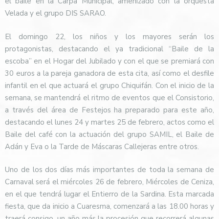
el baile en la Carpa Municipal, amenizado con la orquesta
Velada y el grupo DIS SARAO.
El domingo 22, los niños y los mayores serán los
protagonistas, destacando el ya tradicional “Baile de la
escoba” en el Hogar del Jubilado y con el que se premiará con
30 euros a la pareja ganadora de esta cita, así como el desfile
infantil en el que actuará el grupo Chiquifán. Con el inicio de la
semana, se mantendrá el ritmo de eventos que el Consistorio,
a través del área de Festejos ha preparado para este año,
destacando el lunes 24 y martes 25 de febrero, actos como el
Baile del café con la actuación del grupo SAMIL, el Baile de
Adán y Eva o la Tarde de Máscaras Callejeras entre otros.
Uno de los dos días más importantes de toda la semana de
Carnaval será el miércoles 26 de febrero, Miércoles de Ceniza,
en el que tendrá lugar el Entierro de la Sardina. Esta marcada
fiesta, que da inicio a Cuaresma, comenzará a las 18.00 horas y
traerá consigo, un año más la procesión que recorrerá algunas