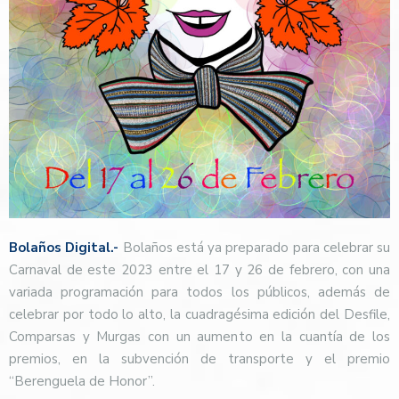
Bolaños Digital.-
Bolaños está ya preparado para celebrar su
Carnaval de este 2023 entre el 17 y 26 de febrero, con una
variada programación para todos los públicos, además de
celebrar por todo lo alto, la cuadragésima edición del Desfile,
Comparsas y Murgas con un aumento en la cuantía de los
premios, en la subvención de transporte y el premio
“Berenguela de Honor”.